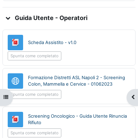
Guida Utente - Operatori
File
Scheda Assistito - v1.0
Spunta come completato
Formazione Distretti ASL Napoli 2 - Screening
URL
Colon, Mammella e Cervice - 01062023
Spunta come completato
Apri indice del corso
Apr
Screening Oncologico - Guida Utente Rinuncia
File
Rifiuto
Spunta come completato