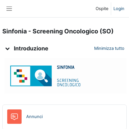
Vai al contenuto principale
Ospite
Login
Pannello laterale
Sinfonia - Screening Oncologico (SO)
Indice degli argomenti
Introduzione
Minimizza tutto
Forum
Annunci