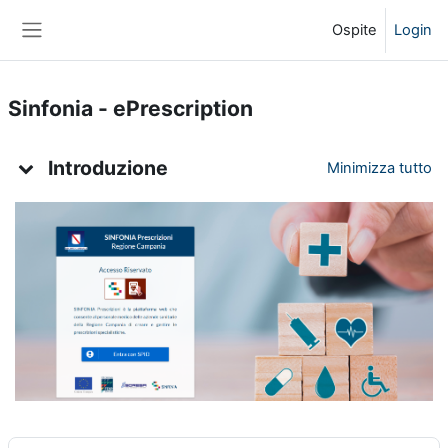
Vai al contenuto principale
Ospite
Login
Pannello laterale
Sinfonia - ePrescription
Indice degli argomenti
Introduzione
Minimizza tutto