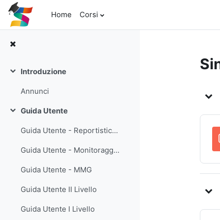
Vai al contenuto principale
Home
Corsi
Si
Introduzione
Minimizza
In
Annunci
Guida Utente
Minimizza
Guida Utente - Reportistica - ASL
Guida Utente - Monitoraggio Tableau
Guida Utente - MMG
Guida Utente II Livello
Guida Utente I Livello