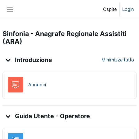
Vai al contenuto principale
Ospite
Login
Pannello laterale
Sinfonia - Anagrafe Regionale Assistiti
(ARA)
Indice degli argomenti
Introduzione
Minimizza tutto
Forum
Annunci
Guida Utente - Operatore